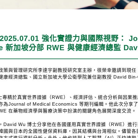
25.07.01 強化實證力與國際視野： Johnso
ine 新加坡分部 RWE 與健康經濟總監 Davi
與管理研究所李達宇副教授研究室主辦，很榮幸邀請到現任 Johnson & J
與健康經濟總監、國立新加坡大學公衛學院兼任副教授 David Bin-C
u 博士專精於真實世界證據（RWE）、經濟評估、統合分析與因果
為Journal of Medical Economics 等期刊編輯。
RWE 在藥物經濟學與醫療決策中扮演的關鍵角色展開深度交流。
，David Wu 博士分享他在各國運用真實世界證據（RWE）
韓國與日本的全國性健保資料庫，因其結構與台灣相似。儘管各
作方式進行資料分析。此外，他也談到人工智慧（AI）正快速