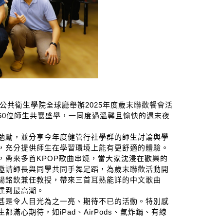
公共衛生學院全球廳舉辦
2025
年度歲末聯歡餐會活
60
位師生共襄盛舉，一同度過溫馨且愉快的週末夜
勉勵，並分享今年度健管行社學群的師生討論與學
，充分提供師生在學習環境上能有更
舒適
的體驗。
，帶
來多首
KPOP
歌曲串燒
，當大家沈浸在歡樂的
邀請師長與同學共同手舞足蹈，為歲末聯歡活動開
楊銘欽兼任教授，帶來三首耳熟能詳的中文歌曲
達到最高潮。
甚是令人目光為之一亮、期待不已的活動。特別感
生都滿心期待，如
iPad
、
AirPods
、氣炸鍋、有線