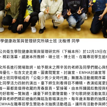
學健康政策與管理研究所碩士班 沈楷博
同學
公共衛生學院健康政策與管理研究所（下稱本所）於
12
月
19
日在
、精彩落幕，感謝本所教師、碩士班、博士班、在職專班學生逾
文所長進行開場致詞，給予期末之際辛苦的老師及同學們關心與
與優化，包含文史走廊、圖書閱覽室、討論室、
EMHA
討論室等
碩士班同學組成的「公衛少男少女時代團」舞團為活動揭開序幕
上同學活力四射的演出，臺下師生則看得目不轉睛，表演結尾更
每一幕都是值得收藏的青春扉頁。緊接著，由本所鍾國彪教授與
的好歌喉一覽無遺，讓臺下師生歡聲雷動，字句歌詞使活動氣氛
學與老師們精彩絕倫的舞蹈及歌唱演出外，每年歲末聯歡的抽獎
EMHA
在職專班學生贊助本次抽獎活動禮品，讓所有活動參與師