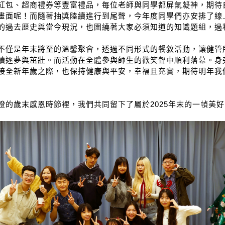
紅包、超商禮券
等豐富禮品，每位老師與同學都屏氣凝神，期待
畫面呢！而隨著抽獎陸續進行到尾聲，今年度同學們亦安排了線
的過去歷史與當今現況，也圍繞著大家必須知道的知識題組，過
不僅是年末將至的溫馨聚會，透過不同形式的餐敘活動，讓健管
續逐夢與茁壯。而
活動在全體參與師生的歡笑聲中順利落幕。身
接全新年歲之際，也保持健康與平安，幸福且充實，期待明年我
燈的歲末感恩時節裡，我們共同留下了屬於
2025
年末的
一幀美好