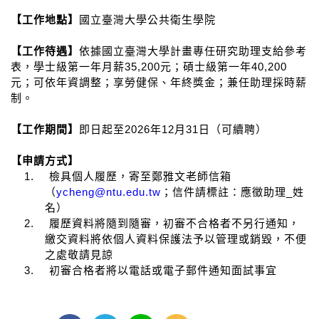
【工作地點】
國立臺灣大學公共衛生學院
【工作待遇】
依據國立臺灣大學計畫專任研究助理支給參考
35,200
40,200
表，學士級第一年月薪
元；碩士級第一年
元；可依年資調整；享勞健保、年終獎金；兼任助理採時薪
制。
2026
12
31
【工作期間】
即日起至
年
月
日（可續聘）
【申請方式】
1.
檢具個人履歷，寄至鄭雅文老師信箱
ycheng@ntu.edu.tw
_
（
；信件請標註：應徵助理
姓
名）
2.
履歷資料將隨到隨審，初審不合格者不另行通知，
繳交資料將依個人資料保護法予以管理或銷毀，不便
之處敬請見諒
3.
初審合格者將以電話或電子郵件通知面試事宜