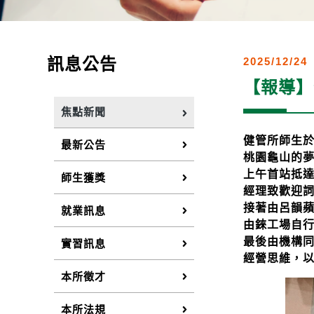
訊息公告
2025/12/24
【報導】
焦點新聞
健管所師生
最新公告
桃園龜山的
上午首站抵
師生獲獎
經理致歡迎
接著由呂韻
就業訊息
由錸工場自
最後由機構
實習訊息
經營思維，
本所徵才
本所法規