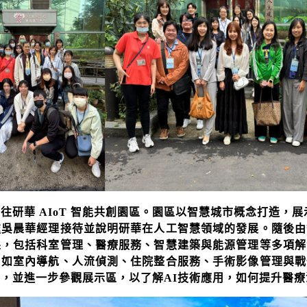
前往研華
AIoT
智能共創園區。園區以智慧城市概念打造，展
處吳晨華經理接待並說明研華在人工智慧領域的發展。隨後由
果，
包括科室管理、醫療服務、智慧建築與能源管理等多項解
，
如室內導航、人流偵測、住院整合服務、手術影像管理與戰
流，
並進一步參觀展示區，以了解
AI
技術應用，如何提升醫療