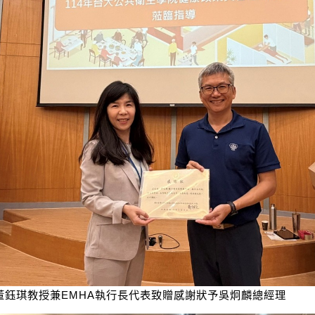
董鈺琪教授兼EMHA執行長代表致贈感謝狀予吳炯麟總經理