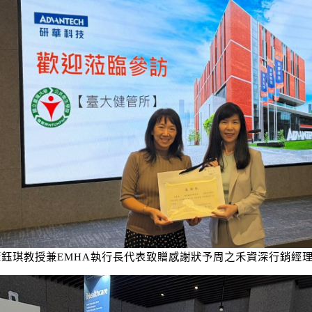
琪教授兼
EMHA
執行長代表致贈感謝狀予周之禾資深行銷經