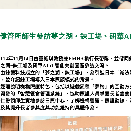
健管所師生參訪夢之湖‧錸工場、研華AI
於
114
年
11
月
14
日由董鈺琪教授兼
EMHA
執行長帶隊，並偕同
夢之湖
~
錸工場及研華
AIoT
智能共創園區參訪交流。
達由錸德科技成立的「夢之湖・錸工場」，為引進日本「減法
詞，並介紹錸工場導入日本照顧模式的背景。
蘋經理說明機構照護特色，包括以遊戲累積「夢幣」的互動方
行開發的「智慧餐食管理系統」，協助照護人員掌握長者營養
同仁帶領師生實地參訪日照中心，了解機構營運、照護動線、
以及其提升長者參與度與功能維持的具體作為。