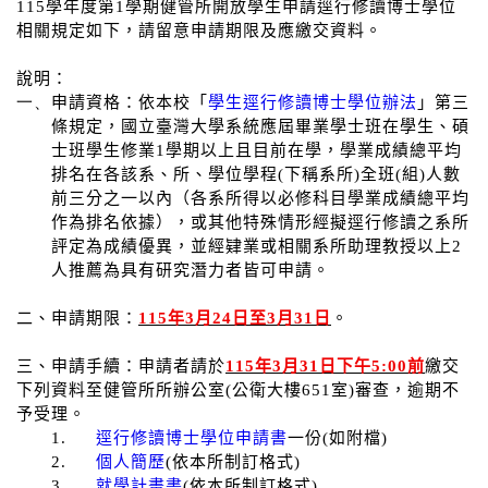
115
學年度第
1
學期健管所開放學生申請逕行修讀博士學位
相關規定如下，請留意申請期限及應繳交資料。
說明：
一、
申請資格：依本校「
學生逕行修讀博士學位辦法
」第三
條規定，國立臺灣大學系統應屆畢業學士班在學生、碩
士班學生修業
1
學期以上且目前在學，學業成績總平均
排名在各該系、所、學位學程
(
下稱系所
)
全班
(
組
)
人數
前三分之一以內（各系所得以必修科目學業成績總平均
作為排名依據），或其他特殊情形經擬逕行修讀之系所
評定為成績優異，並經肄業或相關系所助理教授以上
2
人推薦為具有研究潛力者皆可申請。
二、申請期限：
115
年
3
月
24
日至
3
月
31
日
。
三、申請手續：申請者請於
115
年
3
月
31
日下午
5:00
前
繳交
下列資料至健管所所辦公室
(
公衛大樓
651
室
)
審查，逾期不
予受理。
1.
逕行修讀博士學位申請書
一份
(
如附檔
)
2.
個人簡歷
(
依本所制訂格式
)
3.
就學計畫書
(
依本所制訂格式
)