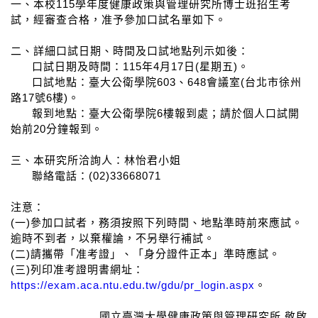
一、本校115學年度健康政策與管理研究所博士班招生考
試，經審查合格，准予參加口試名單如下。
二、詳細口試日期、時間及口試地點列示如後：
口試日期及時間：115年4月17日(星期五)。
口試地點：臺大公衛學院603、648會議室(台北市徐州
路17號6樓)。
報到地點：臺大公衛學院6樓報到處；請於個人口試開
始前20分鐘報到。
三、本研究所洽詢人：林怡君小姐
聯絡電話：(02)33668071
注意：
(一)參加口試者，務須按照下列時間、地點準時前來應試。
逾時不到者，以棄權論，不另舉行補試。
(二)請攜帶「准考證」、「身分證件正本」準時應試。
(三)列印准考證明書網址：
https://exam.aca.ntu.edu.tw/gdu/pr_login.aspx
。
國立臺灣大學健康政策與管理研究所 敬啟