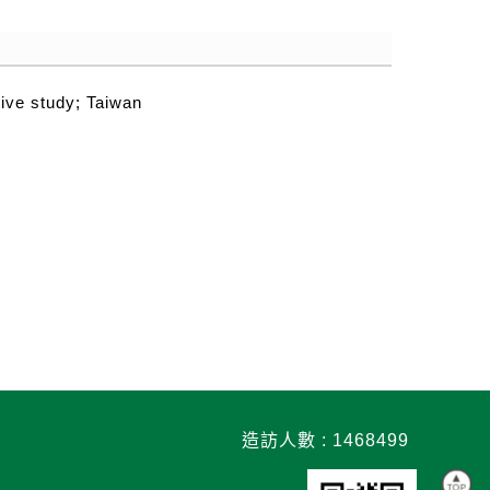
tive study; Taiwan
造訪人數 : 1468499
TOP