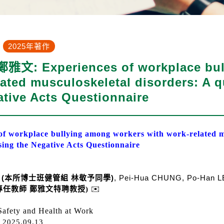
2025年著作
: Experiences of workplace bull
lated musculoskeletal disorders: A q
ative Acts Questionnaire
of workplace bullying among workers with work-related mu
sing the Negative Acts Questionnaire
N
(本所博士班健管組 林敬予同學)
,
Pei-Hua CHUNG, Po-Han 
專任教師 鄭雅文特聘
教授
)
✉️
Safety and Health at Work
D
2025.09.13