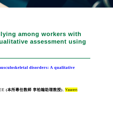
ying among workers with
ualitative assessment using
sculoskeletal disorders: A qualitative
LEE
,
Yawen
(本所專任教師 李柏翰助理
教授
)