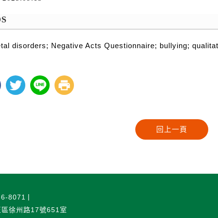
S
al disorders; Negative Acts Questionnaire; bullying; qualita
6-8071
正區徐州路17號651室