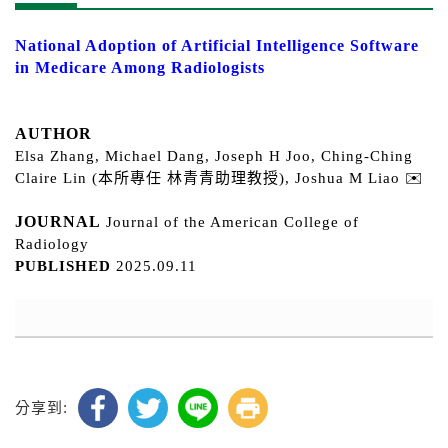
National Adoption of Artificial Intelligence Software
in Medicare Among Radiologists
AUTHOR
Elsa Zhang, Michael Dang, Joseph H Joo, Ching-Ching
Claire Lin
(本所專任
林青青
助理教授)
, Joshua M Liao
✉️
JOURNAL
Journal of the American College of
Radiology
PUBLISHED
2025.09.11
分享到: