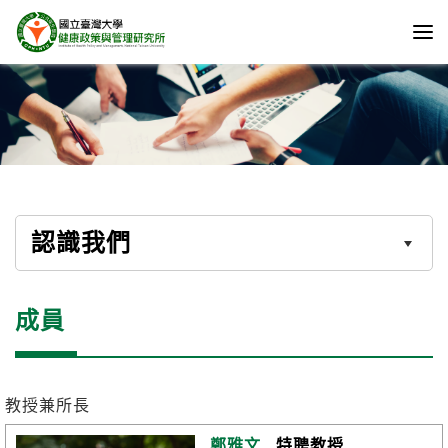
認識我們
成員
教授兼所長
鄭雅文
特聘教授