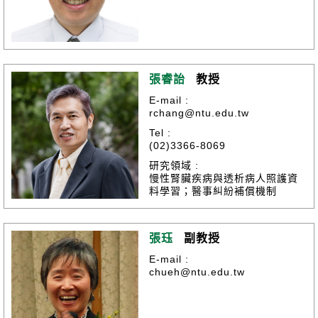
張睿詒
教授
E-mail :
rchang@ntu.edu.tw
Tel :
(02)3366-8069
研究領域 :
慢性腎臟疾病與透析病人照護資
料學習；醫事糾紛補償機制
張珏
副教授
E-mail :
chueh@ntu.edu.tw