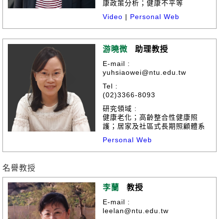
康政策分析；健康不平等
Video
|
Personal Web
游曉微
助理教授
E-mail :
yuhsiaowei@ntu.edu.tw
Tel :
(02)3366-8093
研究領域 :
健康老化；高齡整合性健康照
護；居家及社區式長期照顧體系
Personal Web
名譽教授
李蘭
教授
E-mail :
leelan@ntu.edu.tw