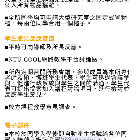
個人所有物品攜離。
■
全所同學均可申請大型研究室之固定式置物
櫃，每兩位同學合用一個櫃子。
學生意見反應管道
■
平時可向導師及所長反應
。
■
NTU COOL網路教學平台討論區
。
■
所內定期召開所務會議，參與成員為本所專任
老師及碩、博班學生代表，學生可透過會議參
與，促進行政系統與學生之間的溝通，學生代
表可提出提案加入議程討論項目，進行檢討並
反應學生意見。
■
校方課程教學意見調查
。
電子郵件
■
本校於同學入學後即自動產生帳號給各位同
學。帳號之編法為
學號@ntu.edu.tw
。