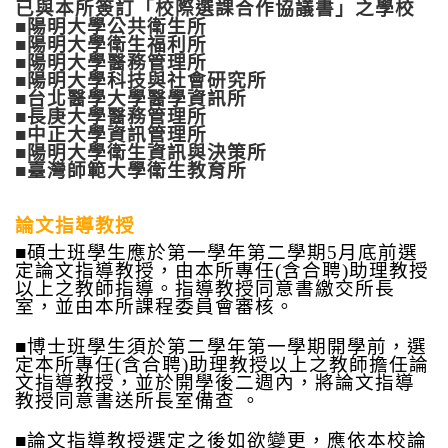
已與本所簽訂「校際選課合作協議書」之學校
■
陽明大學公共衛生所
■
陽明大學衛生福利所
■陽明大學醫務管理所
■陽明大學科技與社會研究所
■台北醫學大學醫學資訊所
■長庚大學醫務管理所
■中正大學資訊管理所
■陽明大學衛生資訊與決策所
■臺灣師範大學衛生教育所
論文指導教授
■
碩士班學生應於第一學年第二學期5月底前選
定論文指導教授，由本所專任(含合聘)助理教授
以上之教師指導。指導教授同意書繳交所長
室，並由本所課程委員會審核。
■
博士班學生須於第二學年第一學期開學前，選
定本所專任(含合聘)助理教授以上之教師擔任論
文指導教授，並於開學後二週內，將論文指導
教授同意書送所長室備查 。
■
論文指導教授選定之後如欲變更，應依本校論