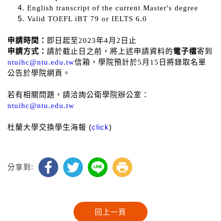
English transcript of the current Master's degree
Valid TOEFL iBT 79 or IELTS 6.0
申請時間：
即日起至
2023
年
4
月
2
日止
申請方式：
請於截止日之前，將上述申請資料的
電子檔
寄到
ntuihc@ntu.edu.tw
信箱，學院預計於
5
月
15
日將錄取名單
公告於學院網頁。
若有相關問題，請洽詢公衛學院辦公室：
ntuihc@ntu.edu.tw
杜蘭大學交換學生海報 (
click
)
分享到: