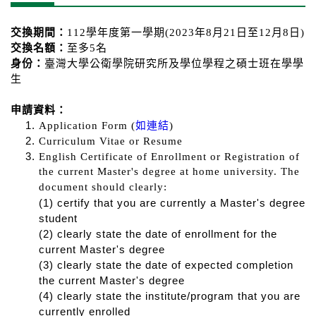
交換期間：
112
學年度第一學期
(2023
年
8
月
21
日至
12
月
8
日
)
交換名額：
至多
5
名
身份：
臺灣大學公衛學院研究所及學位學程之碩士班在學學
生
申請資料：
Application Form (
如連結
)
Curriculum Vitae or Resume
English Certificate of Enrollment or Registration of
the current Master's degree at home university. The
document should clearly:
(1) certify that you are currently a Master's degree
student
(2) clearly state the date of enrollment for the
current Master's degree
(3) clearly state the date of expected completion
the current Master's degree
(4) clearly state the institute/program that you are
currently enrolled